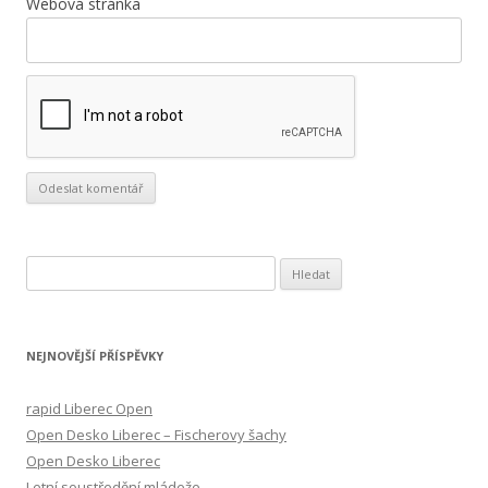
Webová stránka
V
y
h
l
NEJNOVĚJŠÍ PŘÍSPĚVKY
e
d
rapid Liberec Open
á
Open Desko Liberec – Fischerovy šachy
v
Open Desko Liberec
á
Letní soustředění mládeže