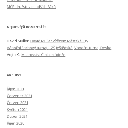
n
MČR družstev mladších žáků
í
NEJNOVĚJŠÍ KOMENTÁŘE
David Müller
:
David Müller vítězem Městské ligy
Vánoční šachový turnaj | ZŠ Ještědská
:
Vánoční turnaj Desko
Vojta K.
:
Mistrovství Čech mládeže
ARCHIVY
Říjen 2021
Červenec 2021
Červen 2021
Květen 2021
Duben 2021
Říjen 2020