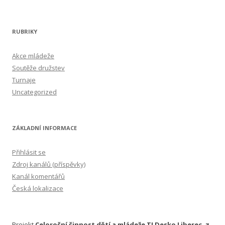
RUBRIKY
Akce mládeže
Soutěže družstev
Turnaje
Uncategorized
ZÁKLADNÍ INFORMACE
Přihlásit se
Zdroj kanálů (příspěvky)
Kanál komentářů
Česká lokalizace
Projekt
Celoroční činnost dětí a mládeže TJ Desko Liberec, z.