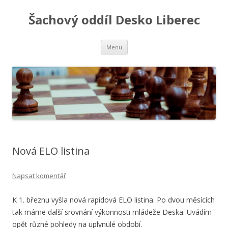
Šachový oddíl Desko Liberec
Přejít
Menu
k
obsahu
webu
Nová ELO listina
Napsat komentář
K 1. březnu vyšla nová rapidová ELO listina. Po dvou měsících
tak máme další srovnání výkonnosti mládeže Deska. Uvádím
opět různé pohledy na uplynulé období.