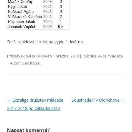
Další rapidová elo listina vyjde 1. května.
Příspěvek byl publikován
1 března, 2018
| Rubrika:
Akce mládeže
| Autor:
Ivan Kopal
.
Navigace
←
Extraliga družstev mládeže
Soustředění v Oldřichově
→
pro
2017-2018 po základní části
příspěvky
Napsat komentář