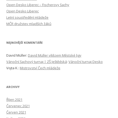
á
Open Desko Liberec – Fischerovy šachy
v
Open Desko Liberec
á
Letní soustředění mládeže
n
MČR družstev mladších žáků
í
NEJNOVĚJŠÍ KOMENTÁŘE
David Müller
:
David Müller vítězem Městské ligy
Vánoční šachový turnaj | ZŠ Ještědská
:
Vánoční turnaj Desko
Vojta K.
:
Mistrovství Čech mládeže
ARCHIVY
Říjen 2021
Červenec 2021
Červen 2021