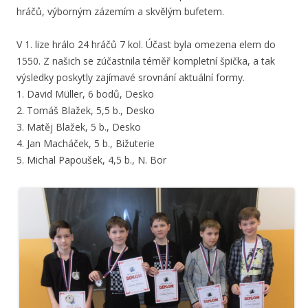
hráčů, výborným zázemím a skvělým bufetem.
V 1. lize hrálo 24 hráčů 7 kol. Účast byla omezena elem do
1550. Z našich se zúčastnila téměř kompletní špička, a tak
výsledky poskytly zajímavé srovnání aktuální formy.
1. David Müller, 6 bodů, Desko
2. Tomáš Blažek, 5,5 b., Desko
3. Matěj Blažek, 5 b., Desko
4. Jan Macháček, 5 b., Bižuterie
5. Michal Papoušek, 4,5 b., N. Bor