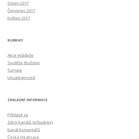
Srpen 2017
Červenec 2017
Květen 2017
RUBRIKY
Akce mládeže
Soutěže družstev
Turnaje
Uncategorized
ZÁKLADNÍ INFORMACE
Přihlásit se
Zdroj kanálů (příspěvky)
Kanál komentářů
Česká lokalizace