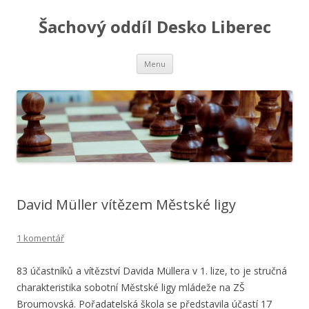
Šachový oddíl Desko Liberec
Přejít
Menu
k
obsahu
webu
David Müller vítězem Městské ligy
1 komentář
83 účastníků a vítězství Davida Müllera v 1. lize, to je stručná
charakteristika sobotní Městské ligy mládeže na ZŠ
Broumovská. Pořadatelská škola se představila účastí 17