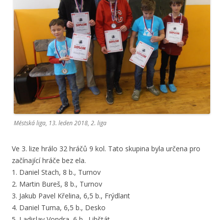
Městská liga, 13. leden 2018, 2. liga
Ve 3. lize hrálo 32 hráčů 9 kol. Tato skupina byla určena pro
začínající hráče bez ela.
1. Daniel Stach, 8 b., Turnov
2. Martin Bureš, 8 b., Turnov
3. Jakub Pavel Křelina, 6,5 b., Frýdlant
4. Daniel Tuma, 6,5 b., Desko
5. Ladislav Vondra, 6 b., Libštát