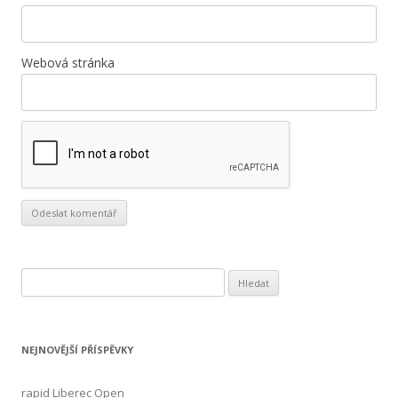
Webová stránka
V
y
h
l
NEJNOVĚJŠÍ PŘÍSPĚVKY
e
d
rapid Liberec Open