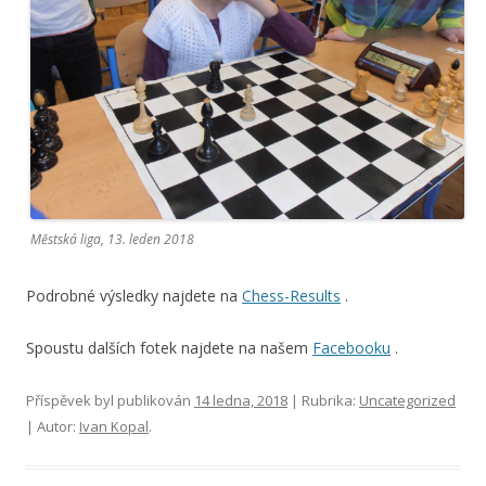
Městská liga, 13. leden 2018
Podrobné výsledky najdete na
Chess-Results
.
Spoustu dalších fotek najdete na našem
Facebooku
.
Příspěvek byl publikován
14 ledna, 2018
| Rubrika:
Uncategorized
| Autor:
Ivan Kopal
.