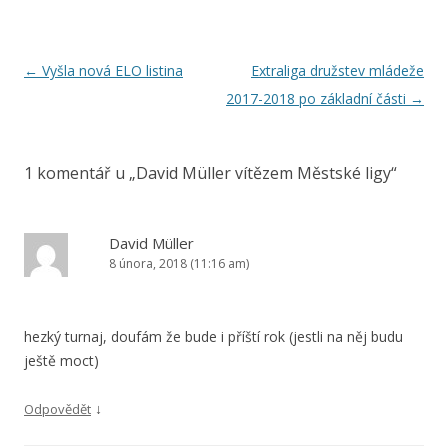
Navigace
←
Vyšla nová ELO listina
Extraliga družstev mládeže
pro
2017-2018 po základní části
→
příspěvky
1 komentář u „
David Müller vítězem Městské ligy
“
David Müller
8 února, 2018 (11:16 am)
hezký turnaj, doufám že bude i příští rok (jestli na něj budu
ještě moct)
↓
Odpovědět