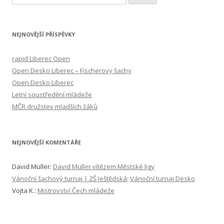
y
h
l
NEJNOVĚJŠÍ PŘÍSPĚVKY
e
d
rapid Liberec Open
á
Open Desko Liberec – Fischerovy šachy
v
Open Desko Liberec
á
Letní soustředění mládeže
n
MČR družstev mladších žáků
í
NEJNOVĚJŠÍ KOMENTÁŘE
David Müller
:
David Müller vítězem Městské ligy
Vánoční šachový turnaj | ZŠ Ještědská
:
Vánoční turnaj Desko
Vojta K.
:
Mistrovství Čech mládeže