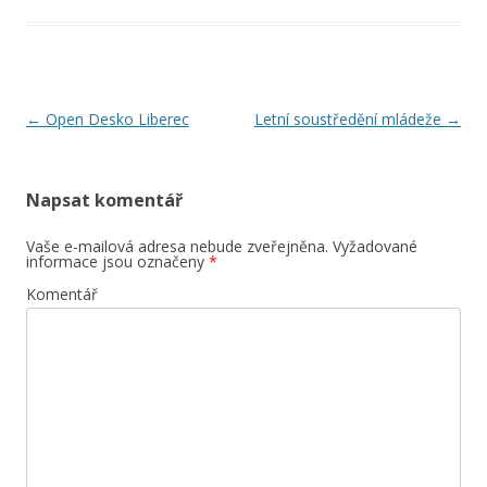
Navigace
←
Open Desko Liberec
Letní soustředění mládeže
→
pro
příspěvky
Napsat komentář
Vaše e-mailová adresa nebude zveřejněna.
Vyžadované
informace jsou označeny
*
Komentář