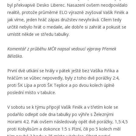
byl překvapivě Desko Liberec. Nasazení ovšem neodpovídalo
realitě, protože průměrné ELO výrazně zvyšoval Vašík Finěk a
jak víme, jeden hráč zápas družstev nevyhrává. Cílem tedy
určitě nebylo hrát o medaile, ale dobře si zahrát a pokusit se
umístit někde ve středu tabulky.
Komentář z průběhu MČR napsal vedoucí výpravy Přemek
Bělaška.
První dvě utkání se hrály v pátek ještě bez Vašíka Fiňka a
hráčům se vůbec nepovedly, byly z toho dvě porážky 2:4,
proti ŠK Lípa a proti ŠK Teplice a po dvou kolech úplně
poslední místo v tabulce.
V sobotu se k týmu připojil Vašík Finěk a v třetím kole se
podařilo odlepit ode dna tabulky po výhře s Železnými
Horami 4:2. Pak ovšem následovaly opět dvě porážky, 1,5:4,5
proti Kobylisům a dokonce 1:5 s Plzní, čili po 5 kolech měl