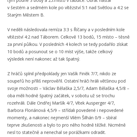
tým pouhé 3 body a 25.místo v tabulce. Obrat nastal
v šestém a sedmém kole po vítězství 5:1 nad Světlou a 4:2 se
Starým Městem B.
V neděli následovala remíza 3:3 s Říčany a v posledním kole
vítězství 4:2 nad Táborem. Celkově 13 bodů, 15 místo – těsně
za první půlkou. V posledních 4 kolech se tedy podařilo získat
10 bodů a posunout se o 10 míst výše, takže celkový
výsledek není nakonec až tak špatný.
Z hráčů splnil předpoklady jen Vašík Finěk 7/7, nikdo ze
soupeřů ho příliš neprověřil. Ostatní hráči hráli většinou pod
svoje možnosti – Václav Bělaška 2,5/7, Adam Bělaška 4,5/8 –
oba měli hodně špatný začátek, v sobotu už se trochu
rozehráli. Dále Ondřej Maršík 4/7, Vítek Ausperger 4/7,
Barbora Floriánová 4,5/9 – střídali povedené i nepovedené
momenty, a nakonec nejmenší Vilém Šilhán 0/9 – sbíral
teprve zkušenosti a bylo to pro něho hodně těžké. Nicméně
nesl to statečně a nenechal se porážkami odradit.