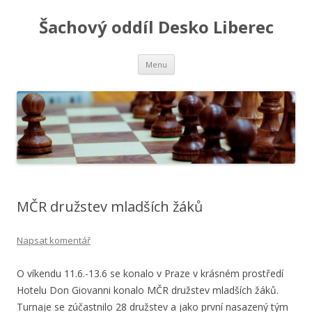
Šachový oddíl Desko Liberec
Přejít
Menu
k
obsahu
webu
MČR družstev mladších žáků
Napsat komentář
O víkendu 11.6.-13.6 se konalo v Praze v krásném prostředí
Hotelu Don Giovanni konalo MČR družstev mladších žáků.
Turnaje se zúčastnilo 28 družstev a jako první nasazený tým