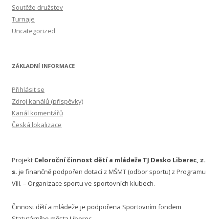
Soutěže družstev
Turnaje
Uncategorized
ZÁKLADNÍ INFORMACE
Přihlásit se
Zdroj kanálů (příspěvky)
Kanál komentářů
Česká lokalizace
Projekt
Celoroční činnost dětí a mládeže TJ Desko Liberec, z.
s.
je finančně podpořen dotací z MŠMT (odbor sportu) z Programu
VIII. – Organizace sportu ve sportovních klubech.
Činnost dětí a mládeže je podpořena Sportovním fondem
Statutárního města Liberec.