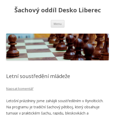
Šachový oddíl Desko Liberec
Přejít
Menu
k
obsahu
webu
Letní soustředění mládeže
Napsat komentář
Letošní prázdniny jsme zahájili soustředěním v Rynolticích.
Na programu je tradiční šachový pětiboj, který obsahuje
turnaje v praktickém šachu, rapidu, bleskovkách a