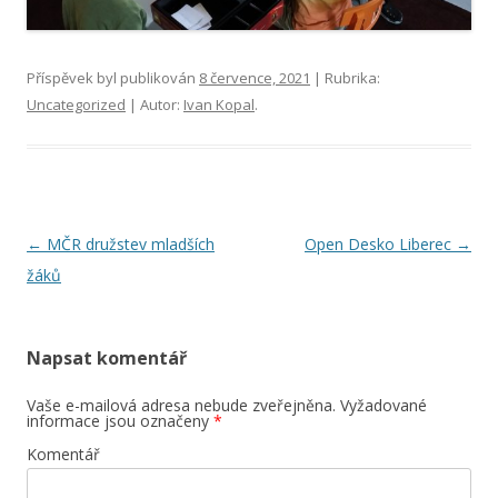
Příspěvek byl publikován
8 července, 2021
| Rubrika:
Uncategorized
| Autor:
Ivan Kopal
.
Navigace
←
MČR družstev mladších
Open Desko Liberec
→
pro
žáků
příspěvky
Napsat komentář
Vaše e-mailová adresa nebude zveřejněna.
Vyžadované
informace jsou označeny
*
Komentář