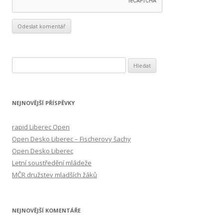
V
y
h
l
NEJNOVĚJŠÍ PŘÍSPĚVKY
e
d
rapid Liberec Open
á
Open Desko Liberec – Fischerovy šachy
v
Open Desko Liberec
á
Letní soustředění mládeže
n
MČR družstev mladších žáků
í
NEJNOVĚJŠÍ KOMENTÁŘE