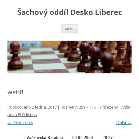
Šachový oddíl Desko Liberec
Přejít
Menu
k
obsahu
webu
web8
Publikováno
2 ledna, 2018
| Rozměry:
289 × 175
| Přiřazeno:
Vyšla
nová ELO listina
.
← Předchozí
Další →