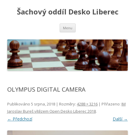
Šachový oddíl Desko Liberec
Přejít
Menu
k
obsahu
webu
OLYMPUS DIGITAL CAMERA
Publikováno
5 srpna, 2018
| Rozměry:
4288 × 3216
| Přiřazeno:
IM
Jaroslav Bureš vítězem Open Desko Liberec 2018
.
← Předchozí
Další →